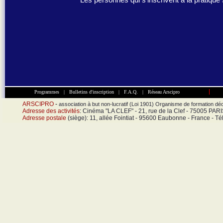
Programmes
|
Bulletins d'inscription
|
F.A.Q.
|
Réseau Arscipro
ARSCIPRO
-
association à but non-lucratif (Loi 1901) Organisme de formation 
Adresse des activités
:
Cinéma "LA CLEF" - 21, rue de la Clef - 75005 PAR
Adresse postale
(siège): 11, allée Fointiat - 95600 Eaubonne - France - Té