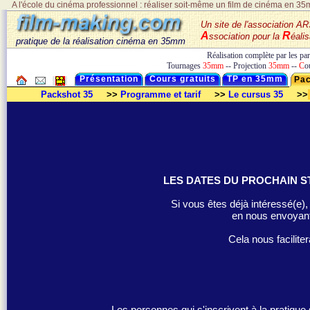
A l'école du cinéma professionnel : réaliser soit-même un film de cinéma en 35m
Un site de l'association 
A
R
ssociation pour la
éali
pratique de la réalisation cinéma en 35mm
Réalisation complète par les pa
Tournages
35mm
-- Projection
35mm
--
C
o
Présentation
Cours gratuits
TP en 35mm
Pac
Packshot 35
>>
Programme et tarif
>>
Le cursus 35
>>
LES DATES DU PROCHAIN S
Si vous êtes déjà intéressé(e)
en nous envoyant
Cela nous facilite
Les personnes qui s'inscrivent à la pratique s